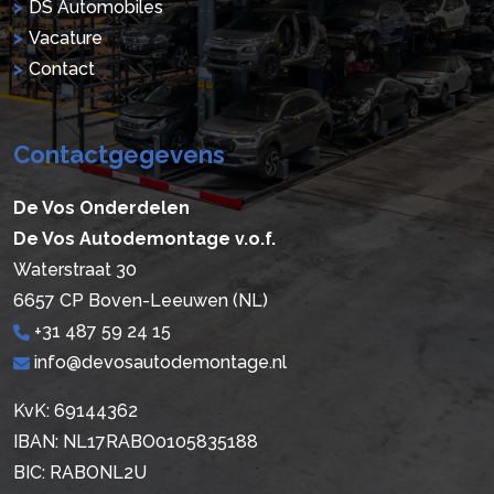
DS Automobiles
Vacature
Contact
Contactgegevens
De Vos Onderdelen
De Vos Autodemontage v.o.f.
Waterstraat 30
6657 CP Boven-Leeuwen (NL)
+31 487 59 24 15
info@devosautodemontage.nl
KvK: 69144362
IBAN: NL17RABO0105835188
BIC: RABONL2U