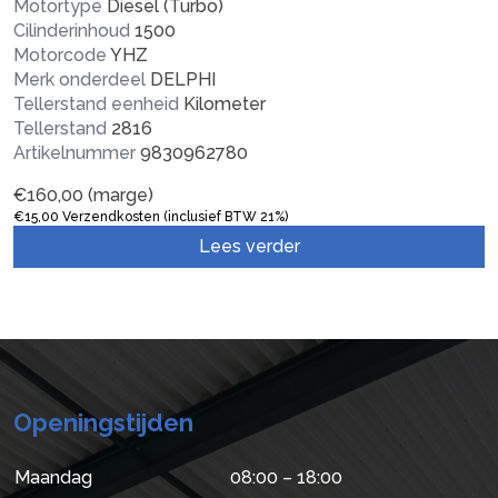
Motortype
Diesel (Turbo)
Cilinderinhoud
1500
Motorcode
YHZ
Merk onderdeel
DELPHI
Tellerstand eenheid
Kilometer
Tellerstand
2816
Artikelnummer
9830962780
€
160,00
(marge)
€
15,00
Verzendkosten (inclusief BTW 21%)
Lees verder
Openingstijden
Maandag
08:00 – 18:00