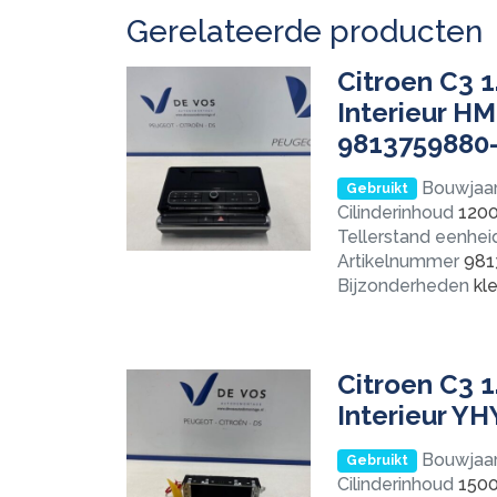
Gerelateerde producten
Citroen C3 1
Interieur H
9813759880
Bouwjaa
Gebruikt
Cilinderinhoud
120
Tellerstand eenhei
Artikelnummer
981
Bijzonderheden
kle
Citroen C3 1
Interieur Y
Bouwjaa
Gebruikt
Cilinderinhoud
150