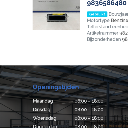
9836586480
Bouwjaa
Gebruikt
Motortype
Benzin
Tellerstand eenhei
Artikelnummer
982
Bijzonderheden
98
Openingstijden
Maandag
08:00 – 18:00
Dinsdag
08:00 – 18:00
Woensdag
08:00 – 18:00
Donderdag
08:00 – 18:00