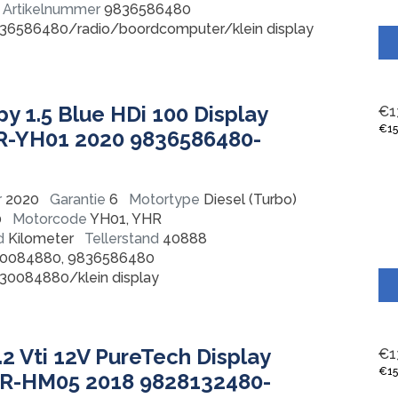
Artikelnummer
9836586480
36586480/radio/boordcomputer/klein display
y 1.5 Blue HDi 100 Display
€
1
€
1
HR-YH01 2020 9836586480-
r
2020
Garantie
6
Motortype
Diesel (Turbo)
0
Motorcode
YH01, YHR
d
Kilometer
Tellerstand
40888
0084880, 9836586480
30084880/klein display
.2 Vti 12V PureTech Display
€
1
€
1
MR-HM05 2018 9828132480-