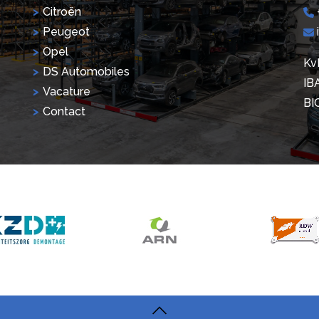
Citroën
Peugeot
Opel
Kv
DS Automobiles
IB
Vacature
BI
Contact