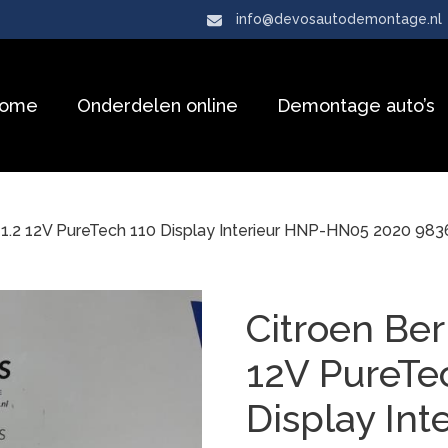
info@devosautodemontage.nl
ome
Onderdelen online
Demontage auto’s
go 1.2 12V PureTech 110 Display Interieur HNP-HN05 202
Citroen Ber
12V PureTe
Display Int