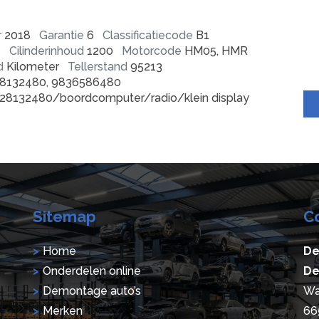
r
2018
Garantie
6
Classificatiecode
B1
e
Cilinderinhoud
1200
Motorcode
HM05, HMR
d
Kilometer
Tellerstand
95213
8132480, 9836586480
28132480/boordcomputer/radio/klein display
Sitemap
C
Home
De
Onderdelen online
De
Demontage auto’s
Wa
Merken
66