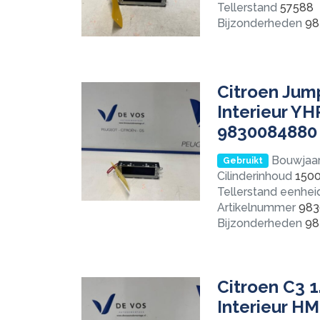
Tellerstand
57588
Bijzonderheden
98
Citroen Jump
Interieur Y
9830084880
Bouwjaa
Gebruikt
Cilinderinhoud
150
Tellerstand eenhei
Artikelnummer
983
Bijzonderheden
98
Citroen C3 1
Interieur H