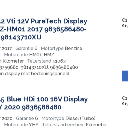
.2 Vti 12V PureTech Display
€
1
€
1
MZ-HM01 2017 9836586480-
-98143710XU
r
2017
Garantie
6
Motortype
Benzine
0
Motorcode
HM01, HMZ
d
Kilometer
Tellerstand
41063
3759880, 98143710XU, 9836586480
in display met bedieningspaneel
.5 Blue HDi 100 16V Display
€
1
€
1
HY 2020 9836586480
r
2020
Garantie
6
Motortype
Diesel (Turbo)
0
Motorcode
YHY
Tellerstand eenheid
Kilometer