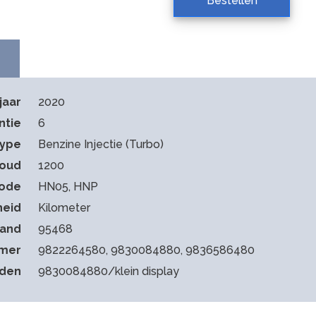
Bestellen
jaar
2020
ntie
6
type
Benzine Injectie (Turbo)
houd
1200
ode
HN05, HNP
heid
Kilometer
tand
95468
mmer
9822264580, 9830084880, 9836586480
eden
9830084880/klein display