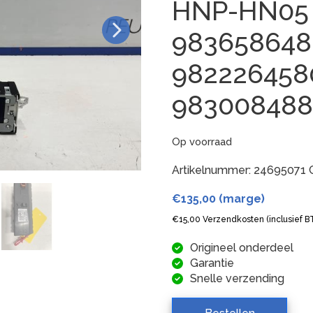
HNP-HN05
983658648
982226458
98300848
Op voorraad
Artikelnummer:
24695071
€
135,00
(marge)
€
15,00
Verzendkosten (inclusief 
Origineel onderdeel
Garantie
Snelle verzending