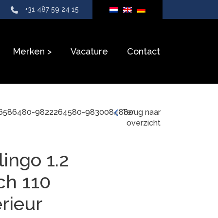
+31 487 59 24 15
Merken
Vacature
Contact
0 9836586480-9822264580-9830084880
Terug naar
overzicht
lingo 1.2
ch 110
erieur