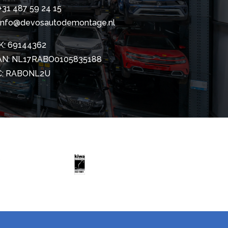
+31 487 59 24 15
info@devosautodemontage.nl
K: 69144362
AN: NL17RABO0105835188
C: RABONL2U