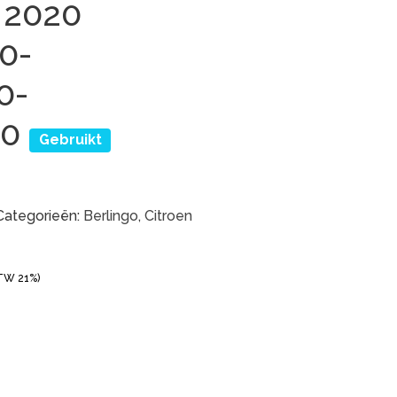
 2020
0-
0-
80
Gebruikt
Categorieën:
Berlingo
,
Citroen
BTW 21%)