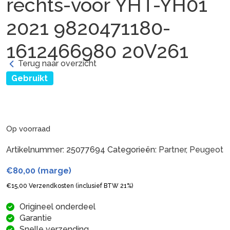
rechts-voor YHT-YH01
2021 9820471180-
1612466980 20V261
Terug naar overzicht
Gebruikt
Op voorraad
Artikelnummer:
25077694
Categorieën:
Partner
,
Peugeot
€
80,00
(marge)
€
15,00
Verzendkosten (inclusief BTW 21%)
Origineel onderdeel
Garantie
Snelle verzending