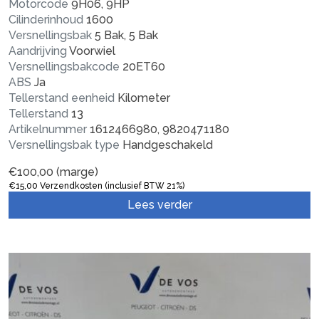
Motorcode
9H06, 9HP
Cilinderinhoud
1600
Versnellingsbak
5 Bak, 5 Bak
Aandrijving
Voorwiel
Versnellingsbakcode
20ET60
ABS
Ja
Tellerstand eenheid
Kilometer
Tellerstand
13
Artikelnummer
1612466980, 9820471180
Versnellingsbak type
Handgeschakeld
€
100,00
(marge)
€
15,00
Verzendkosten (inclusief BTW 21%)
Lees verder