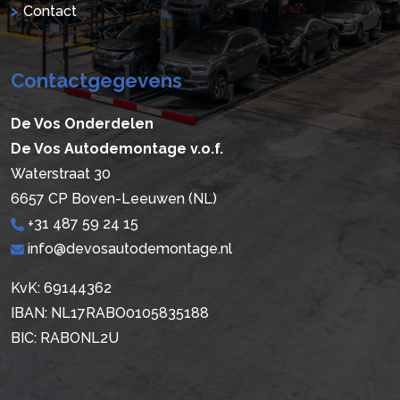
Contact
Contactgegevens
De Vos Onderdelen
De Vos Autodemontage v.o.f.
Waterstraat 30
6657 CP Boven-Leeuwen (NL)
+31 487 59 24 15
info@devosautodemontage.nl
KvK: 69144362
IBAN: NL17RABO0105835188
BIC: RABONL2U