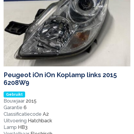
Peugeot iOn iOn Koplamp links 2015
6208W9
Gebruikt
Bouwjaar
2015
Garantie
6
Classificatiecode
A2
Uitvoering
Hatchback
Lamp
HB3
Verstelbaar
Electrisch