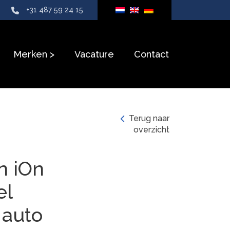
+31 487 59 24 15
Merken
Vacature
Contact
Terug naar
overzicht
n iOn
el
 auto