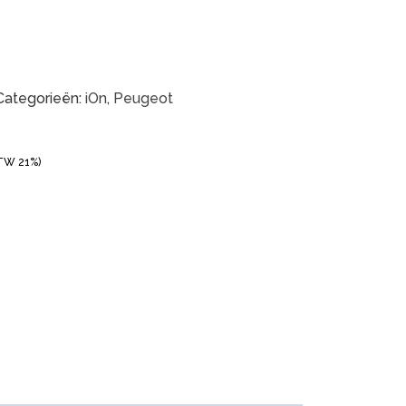
Categorieën:
iOn
,
Peugeot
BTW 21%)