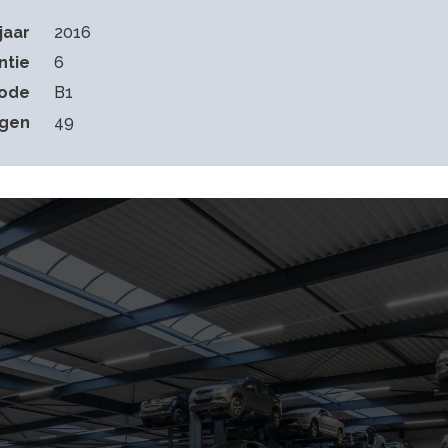
jaar
2016
ntie
6
code
B1
gen
49