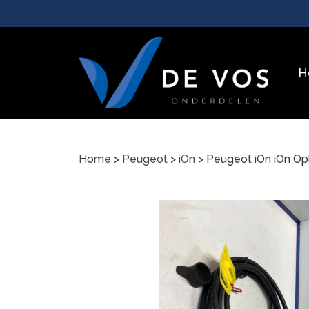
H
Home
>
Peugeot
>
iOn
> Peugeot iOn iOn Op