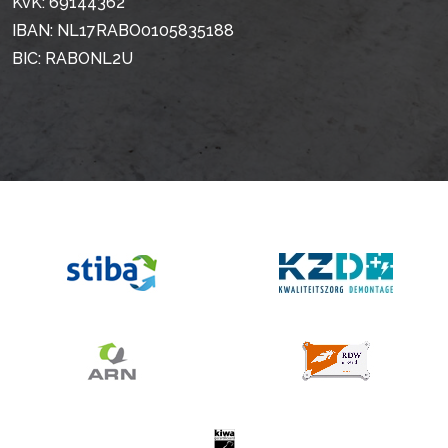
KvK: 69144362
IBAN: NL17RABO0105835188
BIC: RABONL2U