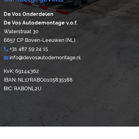
De Vos Onderdelen
De Vos Autodemontage v.o.f.
Waterstraat 30
6657 CP Boven-Leeuwen (NL)
+31 487 59 24 15
info@devosautodemontage.nl
KvK: 69144362
IBAN: NL17RABO0105835188
BIC: RABONL2U