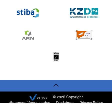
© 2026 Copyright
Algemene Voorwaarden
Disclaimer
Privacy Policy
Website: Van Suilichem Online