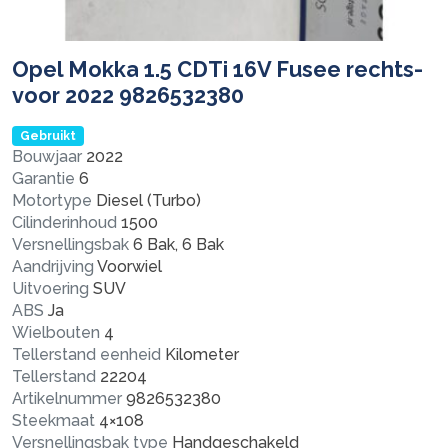
Opel Mokka 1.5 CDTi 16V Fusee rechts-
voor 2022 9826532380
Gebruikt
Bouwjaar
2022
Garantie
6
Motortype
Diesel (Turbo)
Cilinderinhoud
1500
Versnellingsbak
6 Bak, 6 Bak
Aandrijving
Voorwiel
Uitvoering
SUV
ABS
Ja
Wielbouten
4
Tellerstand eenheid
Kilometer
Tellerstand
22204
Artikelnummer
9826532380
Steekmaat
4×108
Versnellingsbak type
Handgeschakeld