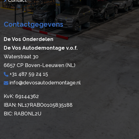
Contact
Contactgegevens
De Vos Onderdelen
De Vos Autodemontage v.o.f.
Waterstraat 30
6657 CP Boven-Leeuwen (NL)
+31 487 59 24 15
info@devosautodemontage.nl
KvK: 69144362
IBAN: NL17RABO0105835188
BIC: RABONL2U