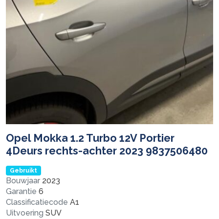
Opel Mokka 1.2 Turbo 12V Portier
4Deurs rechts-achter 2023 9837506480
Gebruikt
Bouwjaar
2023
Garantie
6
Classificatiecode
A1
Uitvoering
SUV