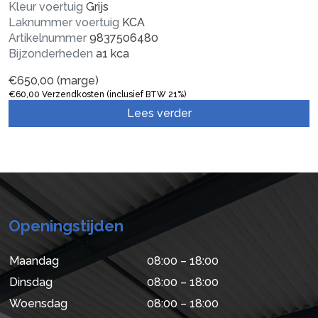
Kleur voertuig
Grijs
Laknummer voertuig
KCA
Artikelnummer
9837506480
Bijzonderheden
a1 kca
€
650,00
(marge)
€
60,00
Verzendkosten (inclusief BTW 21%)
Lees verder
Openingstijden
Maandag
08:00 – 18:00
Dinsdag
08:00 – 18:00
Woensdag
08:00 – 18:00