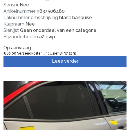
Sensor
Nee
Artikelnummer
9837506480
Laknummer omschrijving
blanc banquise
Klapraam
Nee
Sierlijst
Geen onderdeel van een categorie
Bijzonderheden
a2 ewp
Op aanvraag
€
60,00
Verzendkosten (inclusief BTW 21%)
Lees verder