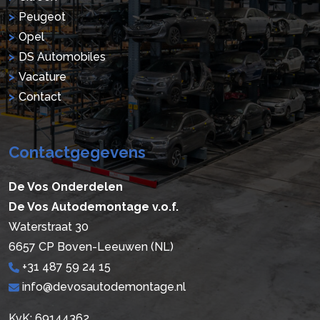
Peugeot
Opel
DS Automobiles
Vacature
Contact
Contactgegevens
De Vos Onderdelen
De Vos Autodemontage v.o.f.
Waterstraat 30
6657 CP Boven-Leeuwen (NL)
+31 487 59 24 15
info@devosautodemontage.nl
KvK: 69144362