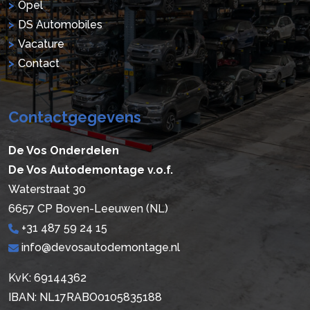
Opel
DS Automobiles
Vacature
Contact
Contactgegevens
De Vos Onderdelen
De Vos Autodemontage v.o.f.
Waterstraat 30
6657 CP Boven-Leeuwen (NL)
+31 487 59 24 15
info@devosautodemontage.nl
KvK: 69144362
IBAN: NL17RABO0105835188