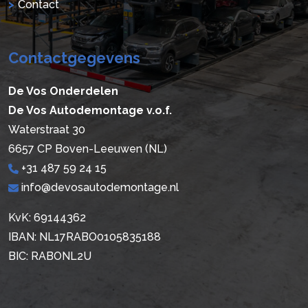
Contact
Contactgegevens
De Vos Onderdelen
De Vos Autodemontage v.o.f.
Waterstraat 30
6657 CP Boven-Leeuwen (NL)
+31 487 59 24 15
info@devosautodemontage.nl
KvK: 69144362
IBAN: NL17RABO0105835188
BIC: RABONL2U