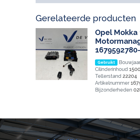
Gerelateerde producten
Opel Mokka 
Motormanag
1679592780
Bouwjaa
Gebruikt
Cilinderinhoud
150
Tellerstand
22204
Artikelnummer
167
Bijzonderheden
02