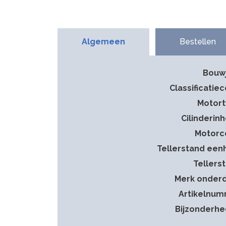
Algemeen
Bestellen
Bouw
Classificatie
Motor
Cilinderin
Motorc
Tellerstand een
Tellers
Merk onder
Artikelnu
Bijzonderh