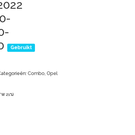
2022
0-
0-
80
Gebruikt
Categorieën:
Combo
,
Opel
BTW 21%)