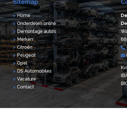
Sitemap
C
Home
De
Onderdelen online
De
Demontage auto’s
Wa
Merken
66
Citroën
Peugeot
Opel
Kv
DS Automobiles
IB
Vacature
BI
Contact