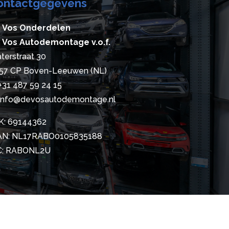
ontactgegevens
 Vos Onderdelen
 Vos Autodemontage v.o.f.
terstraat 30
57 CP Boven-Leeuwen (NL)
+31 487 59 24 15
info@devosautodemontage.nl
K: 69144362
AN: NL17RABO0105835188
C: RABONL2U