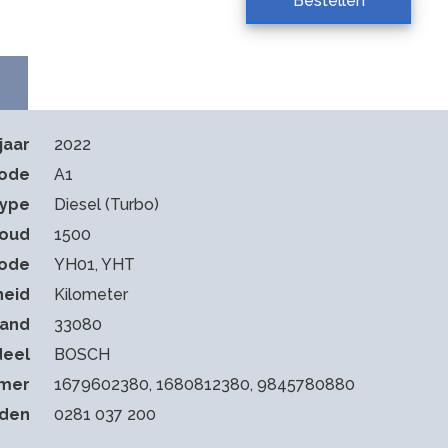
Bestellen
jaar
2022
code
A1
type
Diesel (Turbo)
houd
1500
ode
YH01, YHT
heid
Kilometer
tand
33080
deel
BOSCH
mmer
1679602380, 1680812380, 9845780880
eden
0281 037 200