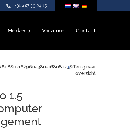
+31 487 59 24 15
Merken
Vacature
Contact
5780880-1679602380-1680812380
Terug naar
overzicht
 1.5
Computer
agement