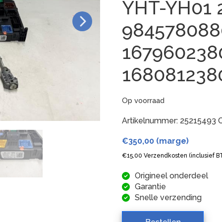
YHT-YH01 
984578088
167960238
16808123
Op voorraad
Artikelnummer:
25215493
€
350,00
(marge)
€
15,00
Verzendkosten (inclusief 
Origineel onderdeel
Garantie
Snelle verzending