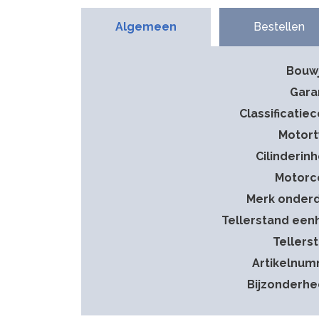
Algemeen
Bestellen
Bouw
Gara
Classificatie
Motor
Cilinderin
Motorc
Merk onder
Tellerstand een
Tellers
Artikelnu
Bijzonderh