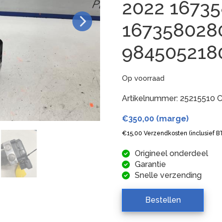
2022 1673
167358028
98450521
Op voorraad
Artikelnummer:
25215510
C
€
350,00
(marge)
€
15,00
Verzendkosten (inclusief 
Origineel onderdeel
Garantie
Snelle verzending
Bestellen