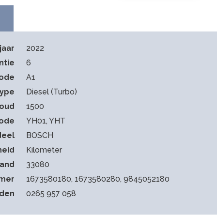
jaar
2022
ntie
6
code
A1
type
Diesel (Turbo)
houd
1500
ode
YH01, YHT
deel
BOSCH
heid
Kilometer
tand
33080
mmer
1673580180, 1673580280, 9845052180
eden
0265 957 058