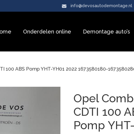
info@devosautodemontage.nl
ome
Onderdelen online
Demontage auto’s
DTI 100 ABS Pomp YHT-YH01 2022 1673580180-16735802
Opel Combo
CDTI 100 A
Pomp YHT