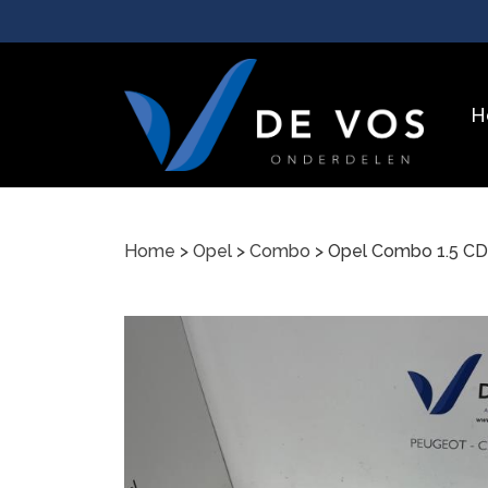
H
Home
>
Opel
>
Combo
> Opel Combo 1.5 C