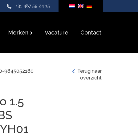
+31 487 59 24 15
Merken
Vacature
Contact
80-9845052180
Terug naar
overzicht
 1.5
BS
-YH01