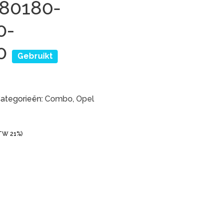
580180-
0-
80
Gebruikt
ategorieën:
Combo
,
Opel
BTW 21%)