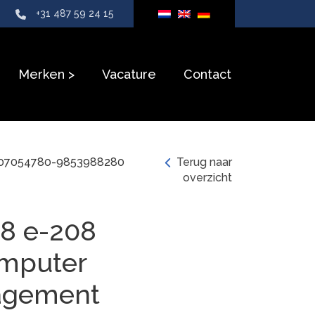
+31 487 59 24 15
Merken
Vacature
Contact
507054780-9853988280
Terug naar
overzicht
8 e-208
mputer
agement