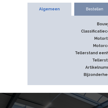
Algemeen
Bestellen
Bouw
Classificatie
Motor
Motorc
Tellerstand een
Tellers
Artikelnu
Bijzonderh