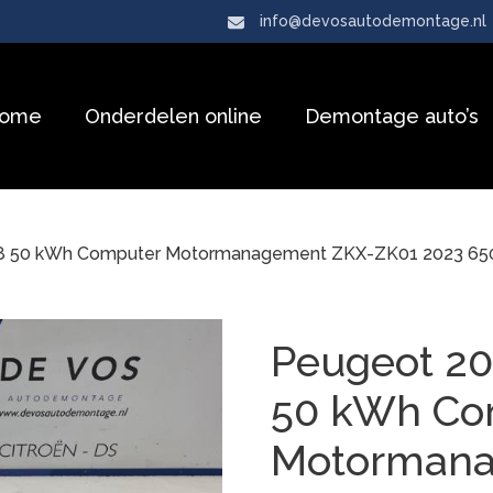
info@devosautodemontage.nl
ome
Onderdelen online
Demontage auto’s
08 50 kWh Computer Motormanagement ZKX-ZK01 2023 6
Peugeot 20
50 kWh Co
Motorman