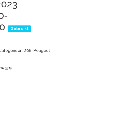
2023
0-
80
Gebruikt
Categorieën:
208
,
Peugeot
BTW 21%)