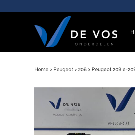
H
Home
>
Peugeot
>
208
> Peugeot 208 e-2