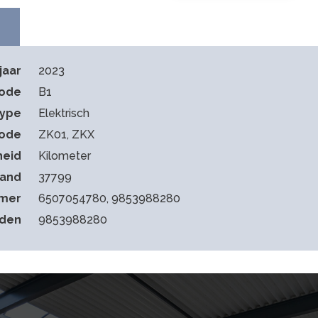
jaar
2023
code
B1
type
Elektrisch
ode
ZK01, ZKX
heid
Kilometer
tand
37799
mmer
6507054780, 9853988280
eden
9853988280