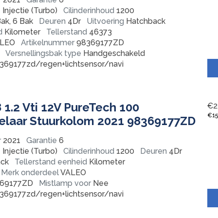
Injectie (Turbo)
Cilinderinhoud
1200
ak, 6 Bak
Deuren
4Dr
Uitvoering
Hatchback
d
Kilometer
Tellerstand
46373
LEO
Artikelnummer
98369177ZD
Versnellingsbak type
Handgeschakeld
369177zd/regen+lichtsensor/navi
1.2 Vti 12V PureTech 100
€
2
€
1
laar Stuurkolom 2021 98369177ZD
r
2021
Garantie
6
Injectie (Turbo)
Cilinderinhoud
1200
Deuren
4Dr
ck
Tellerstand eenheid
Kilometer
Merk onderdeel
VALEO
69177ZD
Mistlamp voor
Nee
369177zd/regen+lichtsensor/navi