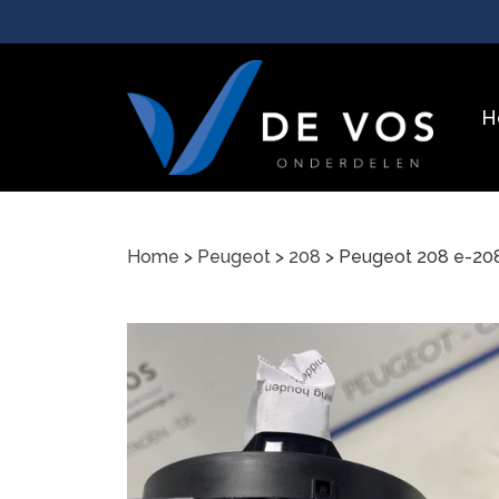
H
Home
>
Peugeot
>
208
> Peugeot 208 e-20