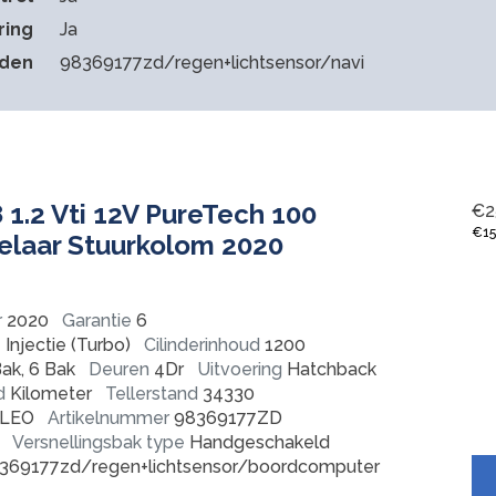
ring
Ja
eden
98369177zd/regen+lichtsensor/navi
1.2 Vti 12V PureTech 100
€
2
€
1
laar Stuurkolom 2020
r
2020
Garantie
6
Injectie (Turbo)
Cilinderinhoud
1200
ak, 6 Bak
Deuren
4Dr
Uitvoering
Hatchback
d
Kilometer
Tellerstand
34330
LEO
Artikelnummer
98369177ZD
Versnellingsbak type
Handgeschakeld
369177zd/regen+lichtsensor/boordcomputer