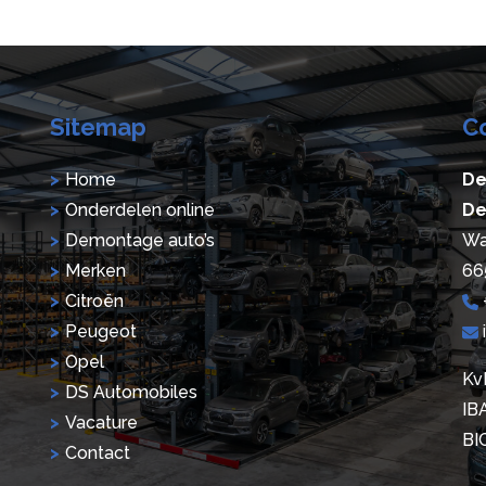
Sitemap
C
Home
De
Onderdelen online
De
Demontage auto’s
Wa
Merken
66
Citroën
Peugeot
Opel
Kv
DS Automobiles
IB
Vacature
BI
Contact