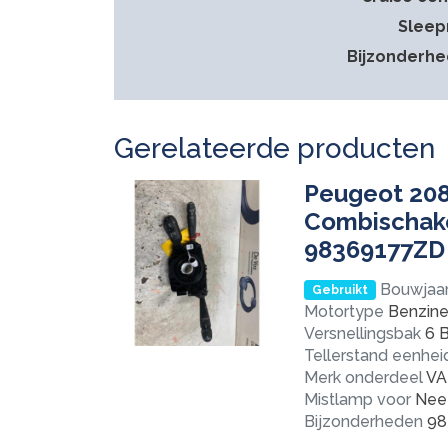
Sleep
Bijzonderh
Gerelateerde producten
Peugeot 208 
Combischake
98369177ZD
Bouwjaa
Gebruikt
Motortype
Benzine 
Versnellingsbak
6 B
Tellerstand eenhei
Merk onderdeel
VA
Mistlamp voor
Nee
Bijzonderheden
98