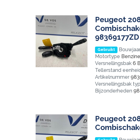
Peugeot 208 
Combischake
98369177ZD
Bouwjaa
Gebruikt
Motortype
Benzine 
Versnellingsbak
6 B
Tellerstand eenhei
Artikelnummer
983
Versnellingsbak ty
Bijzonderheden
98
Peugeot 208 
Combischake
Bouwjaa