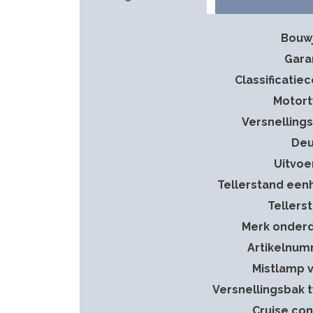
Bouw
Gara
Classificatie
Motor
Versnelling
Deu
Uitvoe
Tellerstand een
Tellers
Merk onder
Artikelnu
Mistlamp 
Versnellingsbak 
Cruise con