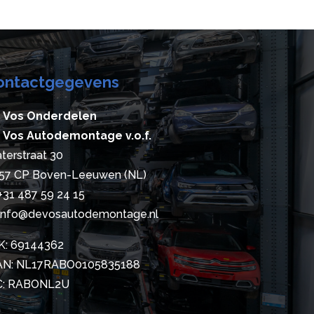
ontactgegevens
 Vos Onderdelen
 Vos Autodemontage v.o.f.
terstraat 30
57 CP Boven-Leeuwen (NL)
+31 487 59 24 15
info@devosautodemontage.nl
K: 69144362
AN: NL17RABO0105835188
C: RABONL2U