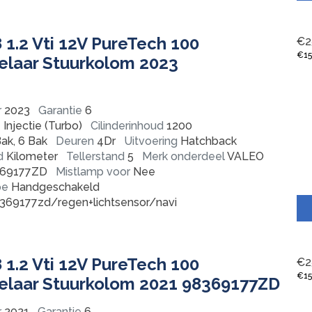
1.2 Vti 12V PureTech 100
€
2
€
1
laar Stuurkolom 2023
r
2023
Garantie
6
Injectie (Turbo)
Cilinderinhoud
1200
ak, 6 Bak
Deuren
4Dr
Uitvoering
Hatchback
d
Kilometer
Tellerstand
5
Merk onderdeel
VALEO
69177ZD
Mistlamp voor
Nee
pe
Handgeschakeld
369177zd/regen+lichtsensor/navi
1.2 Vti 12V PureTech 100
€
2
€
1
laar Stuurkolom 2021 98369177ZD
r
2021
Garantie
6