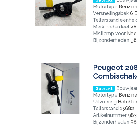
Gebruikt
Motortype
Benzine 
Versnellingsbak
6 B
Tellerstand eenhei
Merk onderdeel
VA
Mistlamp voor
Nee
Bijzonderheden
98
Peugeot 208 
Combischake
Bouwjaa
Gebruikt
Motortype
Benzine 
Uitvoering
Hatchba
Tellerstand
15682
Artikelnummer
983
Bijzonderheden
98