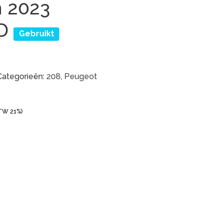
m 2023
ZD
Gebruikt
Categorieën:
208
,
Peugeot
BTW 21%)