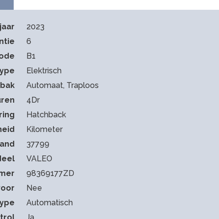
jaar
2023
ntie
6
code
B1
type
Elektrisch
sbak
Automaat, Traploos
ren
4Dr
ring
Hatchback
heid
Kilometer
tand
37799
deel
VALEO
mmer
98369177ZD
voor
Nee
type
Automatisch
trol
Ja