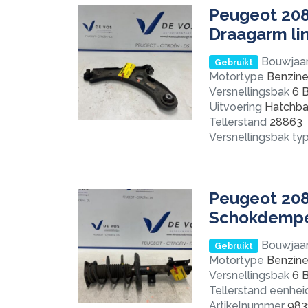
Peugeot 208 
Draagarm li
Bouwjaa
Gebruikt
Motortype
Benzine 
Versnellingsbak
6 B
Uitvoering
Hatchba
Tellerstand
28863
Versnellingsbak ty
Peugeot 208 
Schokdemper
Bouwjaa
Gebruikt
Motortype
Benzine 
Versnellingsbak
6 B
Tellerstand eenhei
Artikelnummer
983