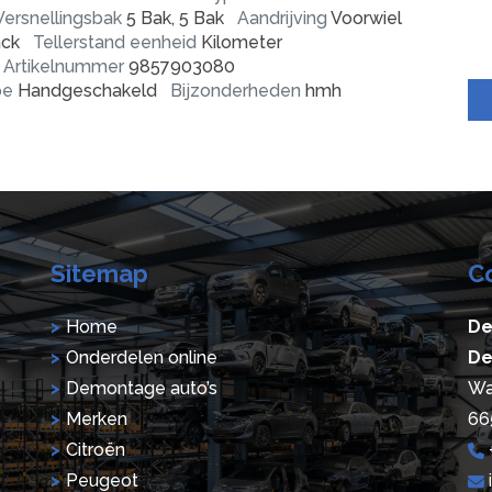
Versnellingsbak
5 Bak, 5 Bak
Aandrijving
Voorwiel
ck
Tellerstand eenheid
Kilometer
Artikelnummer
9857903080
pe
Handgeschakeld
Bijzonderheden
hmh
Sitemap
C
Home
De
Onderdelen online
De
Demontage auto’s
Wa
Merken
66
Citroën
Peugeot