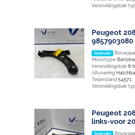
Versnellingsbak ty
Peugeot 208
9857903080
Bouwjaa
Gebruikt
Motortype
Benzine 
Versnellingsbak
8 t
Uitvoering
Hatchba
Tellerstand
54571
Versnellingsbak ty
Peugeot 208
links-voor 
Bouwjaa
Gebruikt