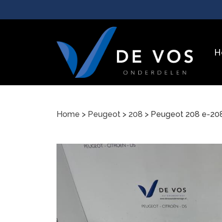
H
Home
>
Peugeot
>
208
> Peugeot 208 e-20