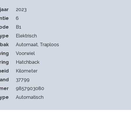
jaar
2023
ntie
6
code
B1
type
Elektrisch
sbak
Automaat, Traploos
ving
Voorwiel
ring
Hatchback
heid
Kilometer
tand
37799
mmer
9857903080
type
Automatisch