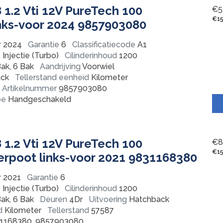
1.2 Vti 12V PureTech 100
€
5
€
1
nks-voor 2024 9857903080
r
2024
Garantie
6
Classificatiecode
A1
Injectie (Turbo)
Cilinderinhoud
1200
ak, 6 Bak
Aandrijving
Voorwiel
ck
Tellerstand eenheid
Kilometer
Artikelnummer
9857903080
pe
Handgeschakeld
1.2 Vti 12V PureTech 100
€
8
€
1
poot links-voor 2021 9831168380
r
2021
Garantie
6
Injectie (Turbo)
Cilinderinhoud
1200
ak, 6 Bak
Deuren
4Dr
Uitvoering
Hatchback
d
Kilometer
Tellerstand
57587
1168380, 9857903080