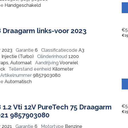
pe
Handgeschakeld
 Draagarm links-voor 2023
€
5
€
1
r
2023
Garantie
6
Classificatiecode
A3
Injectie (Turbo)
Cilinderinhoud
1200
raps, Automaat
Aandrijving
Voorwiel
ck
Tellerstand eenheid
Kilometer
Artikelnummer
9857903080
pe
Automatisch
 1.2 Vti 12V PureTech 75 Draagarm
€
5
€
1
2021 9857903080
r
2021
Garantie
6
Motortype
Benzine