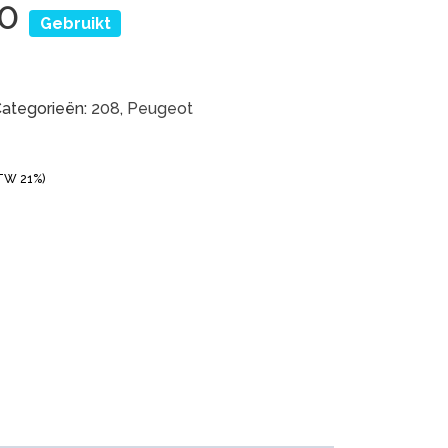
80
Gebruikt
ategorieën:
208
,
Peugeot
BTW 21%)