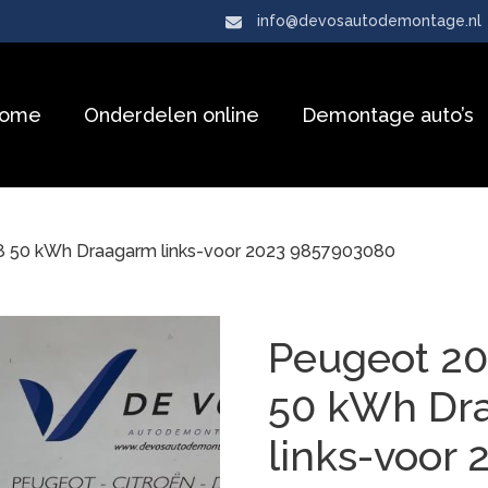
info@devosautodemontage.nl
ome
Onderdelen online
Demontage auto’s
8 50 kWh Draagarm links-voor 2023 9857903080
Peugeot 20
50 kWh Dr
links-voor 