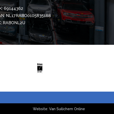
K: 69144362
AN: NL17RABO0105835188
C: RABONL2U
Website: Van Suilichem Online