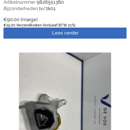
Artikelnummer
9826551380
Bijzonderheden
lv/zk01
€
90,00
(marge)
€
15,00
Verzendkosten (inclusief BTW 21%)
Lees verder