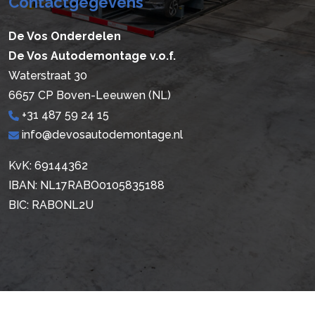
Contactgegevens
De Vos Onderdelen
De Vos Autodemontage v.o.f.
Waterstraat 30
6657 CP Boven-Leeuwen (NL)
+31 487 59 24 15
info@devosautodemontage.nl
KvK: 69144362
IBAN: NL17RABO0105835188
BIC: RABONL2U