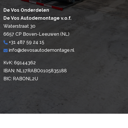
De Vos Onderdelen
De Vos Autodemontage v.o.f.
Waterstraat 30
6657 CP Boven-Leeuwen (NL)
+31 487 59 24 15
info@devosautodemontage.nl
KvK: 69144362
IBAN: NL17RABO0105835188
BIC: RABONL2U