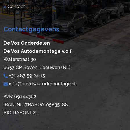
Contact
Contactgegevens
De Vos Onderdelen
De Vos Autodemontage v.o.f.
Waterstraat 30
6657 CP Boven-Leeuwen (NL)
+31 487 59 24 15
info@devosautodemontage.nl
KvK: 69144362
IBAN: NL17RABO0105835188
BIC: RABONL2U