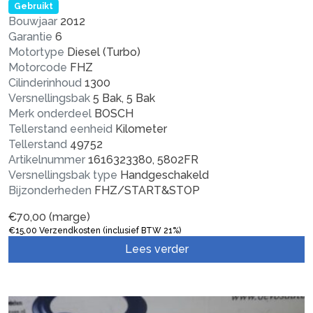
Gebruikt
Bouwjaar
2012
Garantie
6
Motortype
Diesel (Turbo)
Motorcode
FHZ
Cilinderinhoud
1300
Versnellingsbak
5 Bak, 5 Bak
Merk onderdeel
BOSCH
Tellerstand eenheid
Kilometer
Tellerstand
49752
Artikelnummer
1616323380, 5802FR
Versnellingsbak type
Handgeschakeld
Bijzonderheden
FHZ/START&STOP
€
70,00
(marge)
€
15,00
Verzendkosten (inclusief BTW 21%)
Lees verder