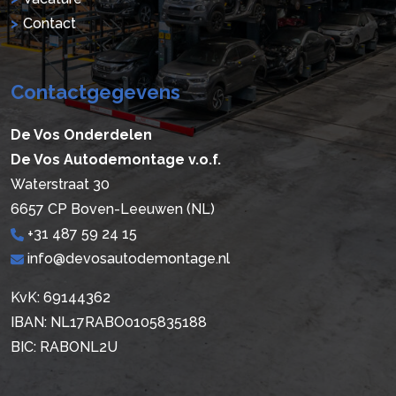
Contact
Contactgegevens
De Vos Onderdelen
De Vos Autodemontage v.o.f.
Waterstraat 30
6657 CP Boven-Leeuwen (NL)
+31 487 59 24 15
info@devosautodemontage.nl
KvK: 69144362
IBAN: NL17RABO0105835188
BIC: RABONL2U