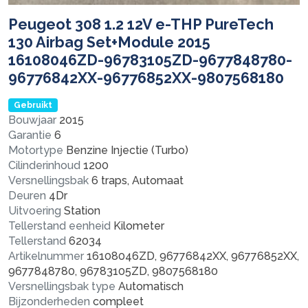
Peugeot 308 1.2 12V e-THP PureTech
130 Airbag Set+Module 2015
16108046ZD-96783105ZD-9677848780-
96776842XX-96776852XX-9807568180
Gebruikt
Bouwjaar
2015
Garantie
6
Motortype
Benzine Injectie (Turbo)
Cilinderinhoud
1200
Versnellingsbak
6 traps, Automaat
Deuren
4Dr
Uitvoering
Station
Tellerstand eenheid
Kilometer
Tellerstand
62034
Artikelnummer
16108046ZD, 96776842XX, 96776852XX,
9677848780, 96783105ZD, 9807568180
Versnellingsbak type
Automatisch
Bijzonderheden
compleet