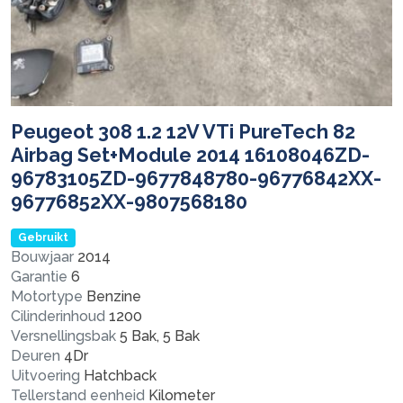
Peugeot 308 1.2 12V VTi PureTech 82
Airbag Set+Module 2014 16108046ZD-
96783105ZD-9677848780-96776842XX-
96776852XX-9807568180
Gebruikt
Bouwjaar
2014
Garantie
6
Motortype
Benzine
Cilinderinhoud
1200
Versnellingsbak
5 Bak, 5 Bak
Deuren
4Dr
Uitvoering
Hatchback
Tellerstand eenheid
Kilometer