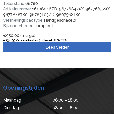
Tellerstand
68780
Artikelnummer
16108046ZD, 96776842XX, 96776852XX,
9677848780, 96783105ZD, 9807568180
Versnellingsbak type
Handgeschakeld
Bijzonderheden
compleet
€
950,00
(marge)
€
134,99
Verzendkosten (inclusief BTW 21%)
Lees verder
Openingstijden
Maandag
08:00 – 18:00
Dinsdag
08:00 – 18:00