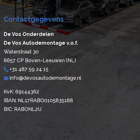
Contactgegevens
De Vos Onderdelen
De Vos Autodemontage v.o.f.
Waterstraat 30
6657 CP Boven-Leeuwen (NL)
+31 487 59 24 15
info@devosautodemontage.nl
KvK: 69144362
IBAN: NL17RABO0105835188
BIC: RABONL2U