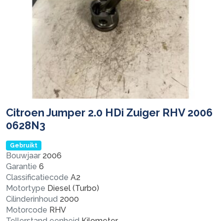
Citroen Jumper 2.0 HDi Zuiger RHV 2006
0628N3
Gebruikt
Bouwjaar
2006
Garantie
6
Classificatiecode
A2
Motortype
Diesel (Turbo)
Cilinderinhoud
2000
Motorcode
RHV
Tellerstand eenheid
Kilometer