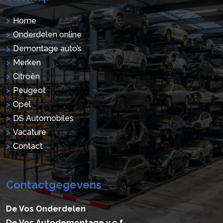
Home
Onderdelen online
Demontage auto’s
Merken
Citroën
Peugeot
Opel
DS Automobiles
Vacature
Contact
Contactgegevens
De Vos Onderdelen
De Vos Autodemontage v.o.f.