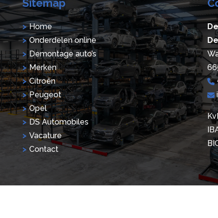
Sitemap
C
Home
De
Onderdelen online
De
Demontage auto’s
Wa
Merken
66
Citroën
Peugeot
Opel
Kv
DS Automobiles
IB
Vacature
BI
Contact