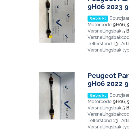
9H06 2023 
Bouwjaa
Gebruikt
Motorcode
9H06, 
Versnellingsbak
5 B
Versnellingsbakco
Tellerstand
13
Art
Versnellingsbak ty
Peugeot Part
9H06 2022 
Bouwjaa
Gebruikt
Motorcode
9H06, 
Versnellingsbak
5 B
Versnellingsbakco
Tellerstand
13
Art
Versnellingsbak ty