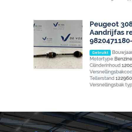
Peugeot 308
Aandrijfas 
9820471180
Bouwjaa
Gebruikt
Motortype
Benzine 
Cilinderinhoud
120
Versnellingsbakco
Tellerstand
122960
Versnellingsbak ty