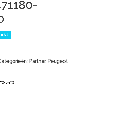
471180-
0
uikt
Categorieën:
Partner
,
Peugeot
BTW 21%)