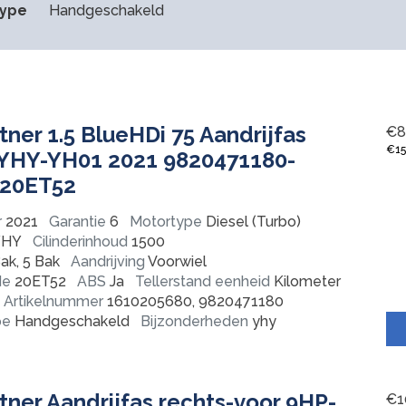
type
Handgeschakeld
ner 1.5 BlueHDi 75 Aandrijfas
€
8
€
1
 YHY-YH01 2021 9820471180-
 20ET52
r
2021
Garantie
6
Motortype
Diesel (Turbo)
YHY
Cilinderinhoud
1500
ak, 5 Bak
Aandrijving
Voorwiel
de
20ET52
ABS
Ja
Tellerstand eenheid
Kilometer
Artikelnummer
1610205680, 9820471180
pe
Handgeschakeld
Bijzonderheden
yhy
ner Aandrijfas rechts-voor 9HP-
€
1