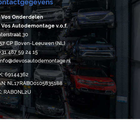
ontactgegevens
 Vos Onderdelen
 Vos Autodemontage v.o.f.
terstraat 30
57 CP Boven-Leeuwen (NL)
+31 487 59 24 15
info@devosautodemontage.nl
K: 69144362
AN: NL17RABO0105835188
C: RABONL2U