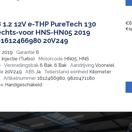
 1.2 12V e-THP PureTech 130
€
8
€
1
rechts-voor HNS-HN05 2019
-1612466980 20V249
r
2019
Garantie
6
Injectie (Turbo)
Motorcode
HN05, HNS
0
Versnellingsbak
6 Bak, 6 Bak
Aandrijving
Voorwiel
de
20V249
ABS
Ja
Tellerstand eenheid
Kilometer
Artikelnummer
1612466980, 9820471180
pe
Handgeschakeld