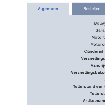
Algemeen
Bestellen
Bouw
Gara
Motor
Motorc
Cilinderin
Versnelling
Aandrij
Versnellingsbak
Tellerstand een
Tellers
Artikelnu