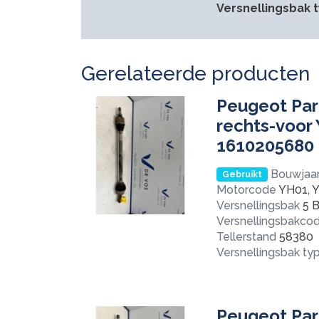
Versnellingsbak 
Gerelateerde producten
Peugeot Part
rechts-voor
1610205680
Bouwjaa
Gebruikt
Motorcode
YH01, 
Versnellingsbak
5 B
Versnellingsbakco
Tellerstand
58380
Versnellingsbak ty
Peugeot Part