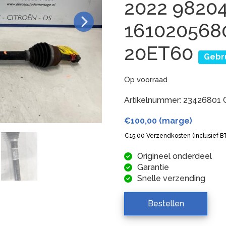
2022 9820
161020568
20ET60
Gebr
Op voorraad
Artikelnummer:
23426801
€
100,00
(marge)
€
15,00
Verzendkosten (inclusief 
Origineel onderdeel
Garantie
Snelle verzending
Bestellen