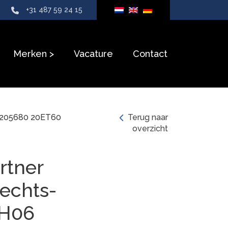
+31 487 59 24 15
Merken
Vacature
Contact
10205680 20ET60
Terug naar
overzicht
rtner
rechts-
9H06