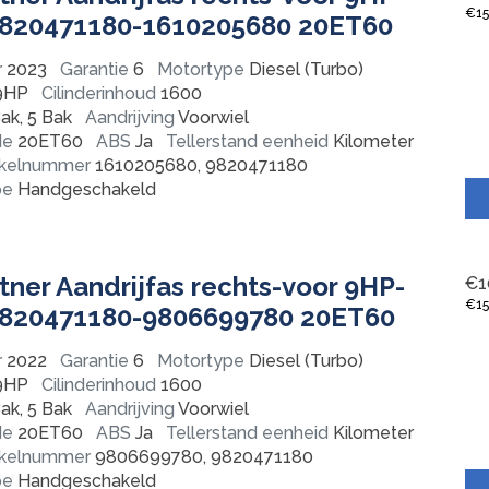
€
1
9820471180-1610205680 20ET60
r
2023
Garantie
6
Motortype
Diesel (Turbo)
9HP
Cilinderinhoud
1600
ak, 5 Bak
Aandrijving
Voorwiel
de
20ET60
ABS
Ja
Tellerstand eenheid
Kilometer
ikelnummer
1610205680, 9820471180
pe
Handgeschakeld
ner Aandrijfas rechts-voor 9HP-
€
1
€
1
9820471180-9806699780 20ET60
r
2022
Garantie
6
Motortype
Diesel (Turbo)
9HP
Cilinderinhoud
1600
ak, 5 Bak
Aandrijving
Voorwiel
de
20ET60
ABS
Ja
Tellerstand eenheid
Kilometer
ikelnummer
9806699780, 9820471180
pe
Handgeschakeld