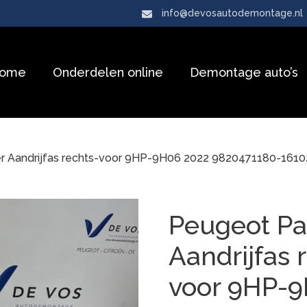
info@devosautodemontage.nl
ome
Onderdelen online
Demontage auto’s
er Aandrijfas rechts-voor 9HP-9H06 2022 9820471180-16
Peugeot Pa
Aandrijfas 
voor 9HP-