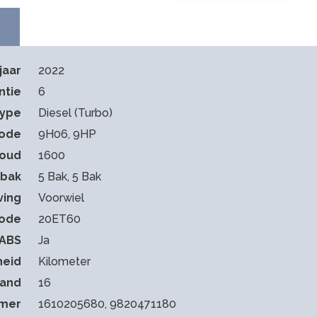
jaar
2022
ntie
6
type
Diesel (Turbo)
ode
9H06, 9HP
houd
1600
sbak
5 Bak, 5 Bak
ving
Voorwiel
code
20ET60
ABS
Ja
heid
Kilometer
tand
16
mmer
1610205680, 9820471180