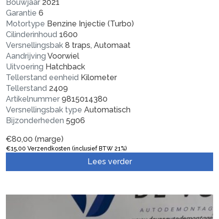
Bouwjaar
2021
Garantie
6
Motortype
Benzine Injectie (Turbo)
Cilinderinhoud
1600
Versnellingsbak
8 traps, Automaat
Aandrijving
Voorwiel
Uitvoering
Hatchback
Tellerstand eenheid
Kilometer
Tellerstand
2409
Artikelnummer
9815014380
Versnellingsbak type
Automatisch
Bijzonderheden
5g06
€
80,00
(marge)
€
15,00
Verzendkosten (inclusief BTW 21%)
Lees verder