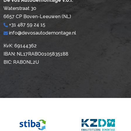
De Vos Autodemontage v.o.f.
Waterstraat 30
6657 CP Boven-Leeuwen (NL)
+31 487 59 24 15
info@devosautodemontage.nl
KvK: 69144362
IBAN: NL17RABO0105835188
BIC: RABONL2U