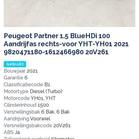
Peugeot Partner 1.5 BlueHDi 100
Aandrijfas rechts-voor YHT-YH01 2021
9820471180-1612466980 20V261
Gebruikt
Bouwjaar
2021
Garantie
6
Classificatiecode
B1
Motortype
Diesel (Turbo)
Motorcode
YH01, YHT
Cilinderinhoud
1500
Versnellingsbak
6 Bak, 6 Bak
Aandrijving
Voorwiel
Versnellingsbakcode
20V261
ABS
Ja