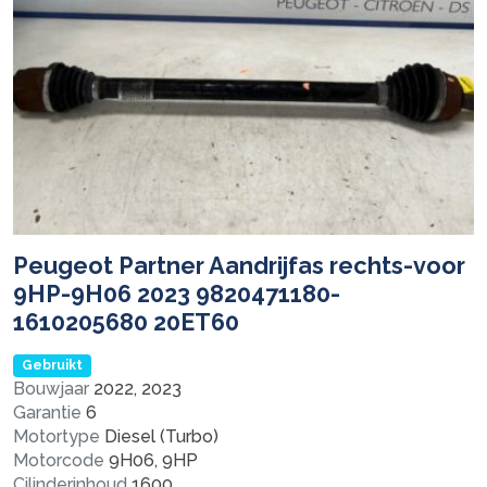
Peugeot Partner Aandrijfas rechts-voor
9HP-9H06 2023 9820471180-
1610205680 20ET60
Gebruikt
Bouwjaar
2022, 2023
Garantie
6
Motortype
Diesel (Turbo)
Motorcode
9H06, 9HP
Cilinderinhoud
1600