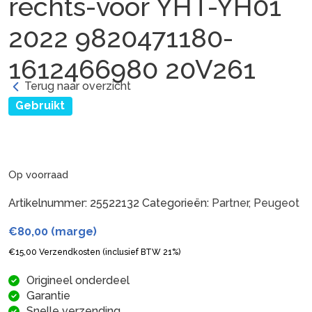
rechts-voor YHT-YH01
2022 9820471180-
1612466980 20V261
Terug naar overzicht
Gebruikt
Op voorraad
Artikelnummer:
25522132
Categorieën:
Partner
,
Peugeot
€
80,00
(marge)
€
15,00
Verzendkosten (inclusief BTW 21%)
Origineel onderdeel
Garantie
Snelle verzending