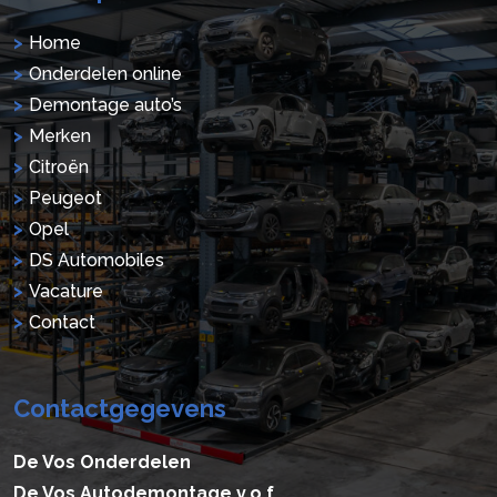
Home
Onderdelen online
Demontage auto’s
Merken
Citroën
Peugeot
Opel
DS Automobiles
Vacature
Contact
Contactgegevens
De Vos Onderdelen
De Vos Autodemontage v.o.f.