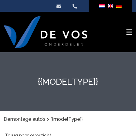
{{MODELTYPE}}
Demontage auto’s
>
{{modelType}}
Terug naar overzicht