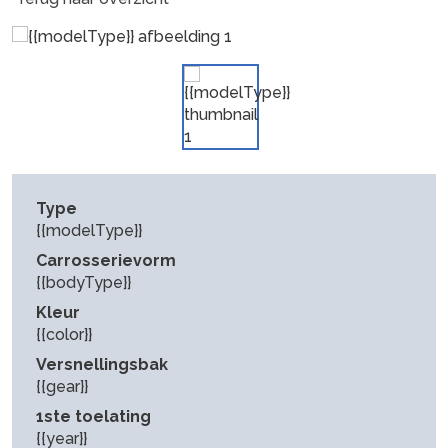
Type
{{modelType}}
Carrosserievorm
{{bodyType}}
Kleur
{{color}}
Versnellingsbak
{{gear}}
1ste toelating
{{year}}