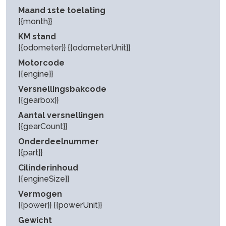
Maand 1ste toelating
{{month}}
KM stand
{{odometer}} {{odometerUnit}}
Motorcode
{{engine}}
Versnellingsbakcode
{{gearbox}}
Aantal versnellingen
{{gearCount}}
Onderdeelnummer
{{part}}
Cilinderinhoud
{{engineSize}}
Vermogen
{{power}} {{powerUnit}}
Gewicht