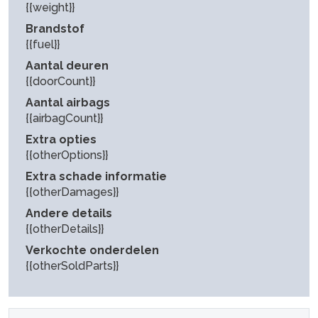
{{weight}}
Brandstof
{{fuel}}
Aantal deuren
{{doorCount}}
Aantal airbags
{{airbagCount}}
Extra opties
{{otherOptions}}
Extra schade informatie
{{otherDamages}}
Andere details
{{otherDetails}}
Verkochte onderdelen
{{otherSoldParts}}