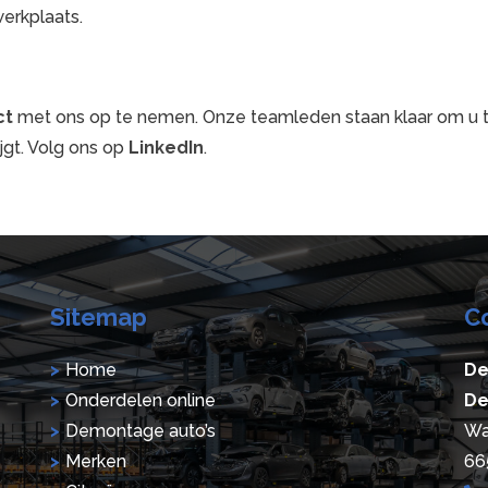
werkplaats.
ct
met ons op te nemen. Onze teamleden staan klaar om u te
jgt. Volg ons op
LinkedIn
.
Sitemap
C
Home
De
Onderdelen online
De
Demontage auto’s
Wa
Merken
66