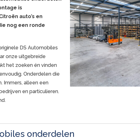
ontage is
itroën auto’s en
ie nog een ronde
 originele DS Automobiles
aar onze uitgebreide
akt het zoeken én vinden
envoudig. Onderdelen die
n. Immers, alleen een
 bedrijven en particulieren.
nd.
obiles onderdelen