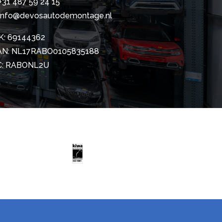
+31 487 59 24 15
info@devosautodemontage.nl
K: 69144362
AN: NL17RABO0105835188
C: RABONL2U