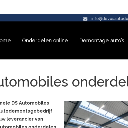
info@devosautode
ome
Onderdelen online
Demontage auto’s
Automobiles onderde
inele DS Automobiles
 Autodemontagebedrijf
uw leverancier van
 Automobiles onderdelen