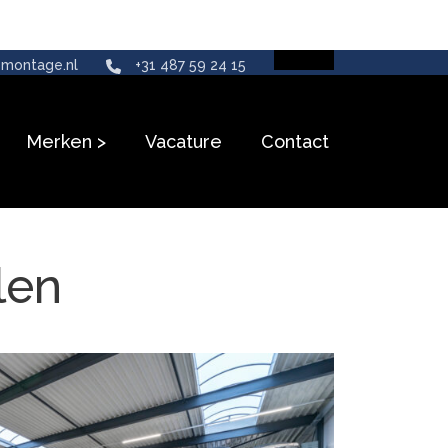
montage.nl
+31 487 59 24 15
Merken
Vacature
Contact
len