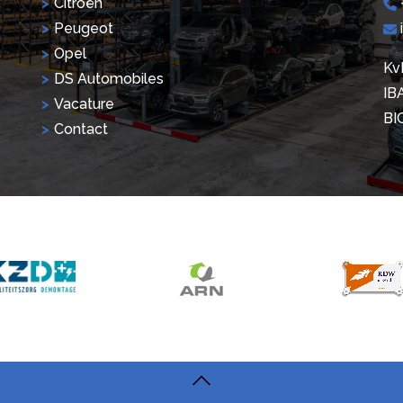
Citroën
Peugeot
Opel
Kv
DS Automobiles
IB
Vacature
BI
Contact